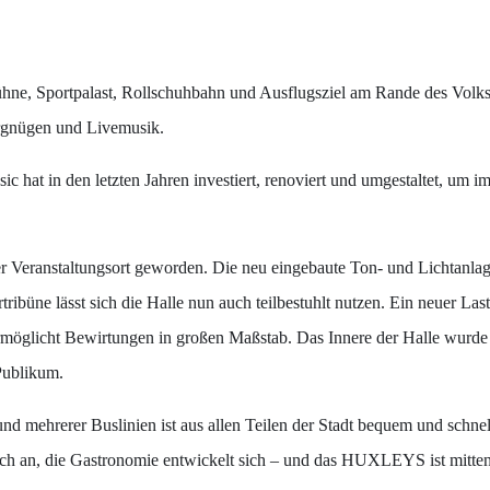
tébühne, Sportpalast, Rollschuhbahn und Ausflugsziel am Rande des V
ergnügen und Livemusik.
ic hat in den letzten Jahren investiert, renoviert und umgestaltet, 
 Veranstaltungsort geworden. Die neu eingebaute Ton- und Lichtanlage
tribüne lässt sich die Halle nun auch teilbestuhlt nutzen. Ein neuer L
rmöglicht Bewirtungen in großen Maßstab. Das Innere der Halle wurde 
Publikum.
 mehrerer Buslinien ist aus allen Teilen der Stadt bequem und schnell
sich an, die Gastronomie entwickelt sich – und das HUXLEYS ist mitten