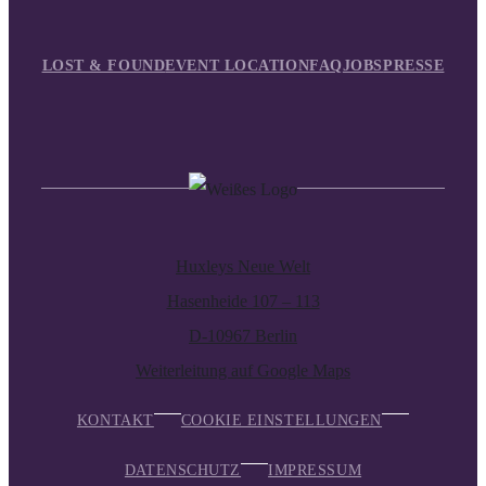
LOST & FOUND
EVENT LOCATION
FAQ
JOBS
PRESSE
Huxleys Neue Welt
Hasenheide 107 – 113
D-10967 Berlin
Weiterleitung auf Google Maps
KONTAKT
COOKIE EINSTELLUNGEN
DATENSCHUTZ
IMPRESSUM