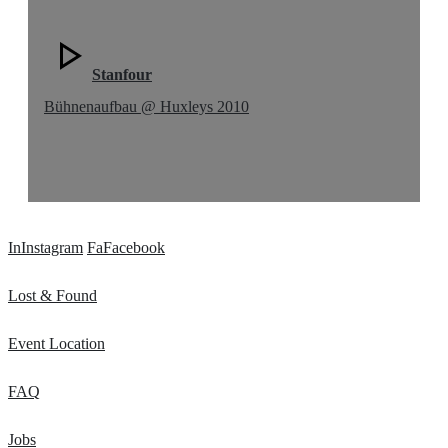
Stanfour
Bühnenaufbau @ Huxleys 2010
In
Instagram
Fa
Facebook
Lost & Found
Event Location
FAQ
Jobs