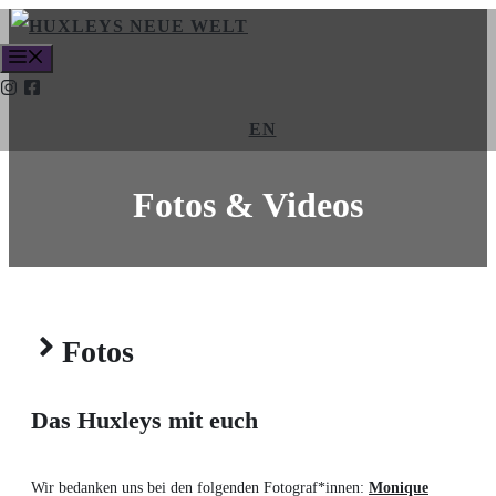
Zum
MENÜ
Inhalt
springen
EN
Fotos & Videos
Fotos
Das Huxleys
mit
euch
Wir bedanken uns bei den folgenden Fotograf*innen:
Monique