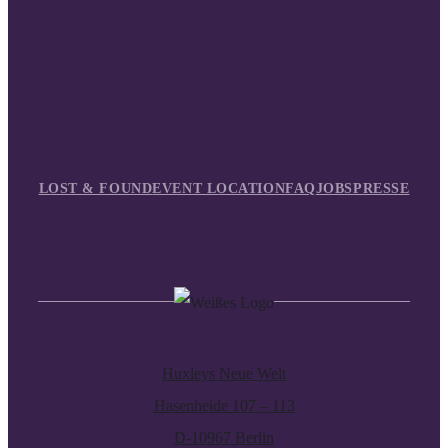
LOST & FOUND
EVENT LOCATION
FAQ
JOBS
PRESSE
Huxleys Neue Welt
Hasenheide 107 – 113
D-10967 Berlin