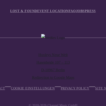
LOST & FOUND
EVENT LOCATION
FAQ
JOBS
PRESS
Huxleys Neue Welt
Hasenheide 107 – 113
D-10967 Berlin
Redirection to Google Maps
ACT
COOKIE EINSTELLUNGEN
PRIVACY POLICY
SITE 
© 2010-2026
Channel Music GmbH