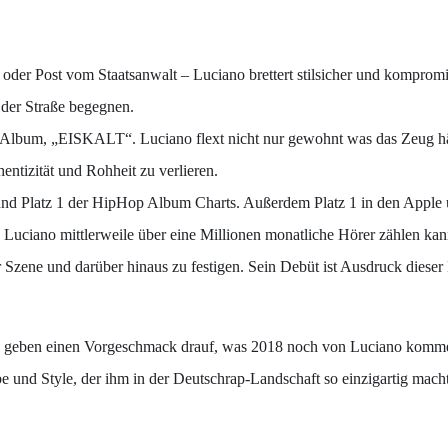
oder Post vom Staatsanwalt – Luciano brettert stilsicher und kompromis
 der Straße begegnen.
lbum, „EISKALT“. Luciano flext nicht nur gewohnt was das Zeug hält –
ntizität und Rohheit zu verlieren.
 und Platz 1 der HipHop Album Charts. Außerdem Platz 1 in den Apple
o Luciano mittlerweile über eine Millionen monatliche Hörer zählen ka
er Szene und darüber hinaus zu festigen. Sein Debüt ist Ausdruck dies
lin“ geben einen Vorgeschmack drauf, was 2018 noch von Luciano kom
und Style, der ihm in der Deutschrap-Landschaft so einzigartig macht