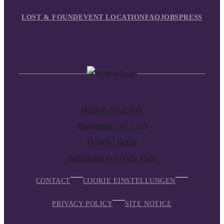
LOST & FOUND
EVENT LOCATION
FAQ
JOBS
PRESS
Huxleys Neue Welt
Hasenheide 107 – 113
D-10967 Berlin
Redirection to Google Maps
CONTACT
COOKIE EINSTELLUNGEN
PRIVACY POLICY
SITE NOTICE