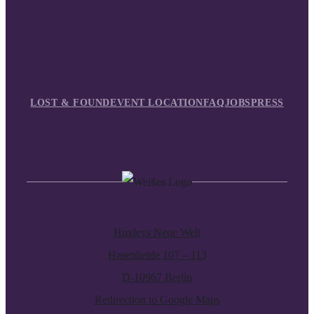
LOST & FOUND
EVENT LOCATION
FAQ
JOBS
PRESS
Huxleys Neue Welt
Hasenheide 107 – 113
D-10967 Berlin
Redirection to Google Maps