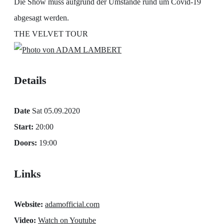
Die Show muss aufgrund der Umstände rund um Covid-19
abgesagt werden.
THE VELVET TOUR
Details
Date
Sat 05.09.2020
Start:
20:00
Doors:
19:00
Links
Website:
adamofficial.com
Video:
Watch on Youtube