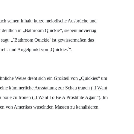
 auch seinen Inhalt: kurze melodische Ausbrüche und
 deutlich in „Bathroom Quickie“, siebenundvierzig
t sagt: „´Bathroom Quickie´ ist gewissermaßen das
reh- und Angelpunkt von ‚Quickies´“.
 ähnliche Weise dreht sich ein Großteil von „Quickies“ um
 eine kümmerliche Ausstattung zur Schau tragen („I Want
la boue zu frönen („I Want To Be A Prostitute Again“). Im
ungen von Amerikas wuselnden Massen zu kanalisieren.