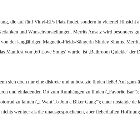
ng, die auf fünf Vinyl-EPs Platz findet, sondern in vielerlei Hinsicht
 Gedanken und Wunschvorstellungen. Merrits Ansatz wird besonders gut
t von der langjährigen Magnetic-Fields-Sängerin Shirley Simms. Merrit
as Manifest von ‚69 Love Songs´ wurde, ist ‚Bathroom Quickie´ der D
 wenn sich doch nur eine diskrete und unbesetzte finden ließe! Auf ganz
icheren und einladenden Ort zum Rumhängen zu finden („Favorite Bar“);
torrad zu fahren („I Want To Join a Biker Gang“); einer nostalgie de 
tt nichts weniger als die unausgesprochenen, aber fieberhaften Hoffn