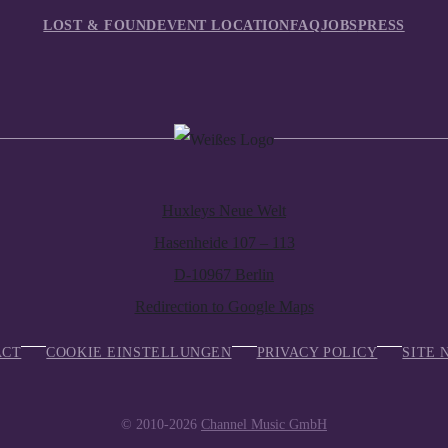
LOST & FOUND
EVENT LOCATION
FAQ
JOBS
PRESS
Huxleys Neue Welt
Hasenheide 107 – 113
D-10967 Berlin
Redirection to Google Maps
ACT
COOKIE EINSTELLUNGEN
PRIVACY POLICY
SITE 
© 2010-2026
Channel Music GmbH