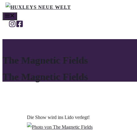
Skip
MENU
to
content
The Magnetic Fields
The Magnetic Fields
Die Show wird ins Lido verlegt!