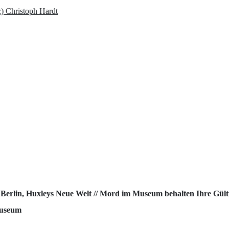
c) Christoph Hardt
 Berlin, Huxleys Neue Welt // Mord im Museum behalten Ihre Gülti
Museum