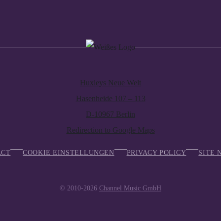
Huxleys Neue Welt
Hasenheide 107 – 113
D-10967 Berlin
Redirection to Google Maps
ACT
COOKIE EINSTELLUNGEN
PRIVACY POLICY
SITE 
© 2010-2026
Channel Music GmbH