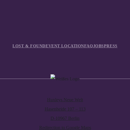
LOST & FOUND
EVENT LOCATION
FAQ
JOBS
PRESS
Huxleys Neue Welt
Hasenheide 107 – 113
D-10967 Berlin
Redirection to Google Maps