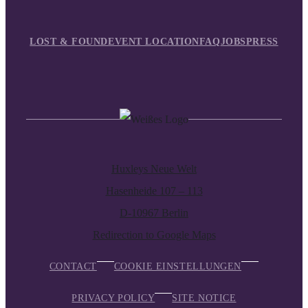
LOST & FOUND
EVENT LOCATION
FAQ
JOBS
PRESS
Huxleys Neue Welt
Hasenheide 107 – 113
D-10967 Berlin
Redirection to Google Maps
CONTACT
COOKIE EINSTELLUNGEN
PRIVACY POLICY
SITE NOTICE