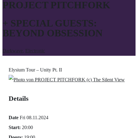
PROJECT PITCHFORK
+ SPECIAL GUESTS:
BEYOND OBSESSION
Darkwave
,
Electronic
Elysium Tour – Unity Pt. II
(c) The Silent View
Details
Date
Fri 08.11.2024
Start:
20:00
Doors:
19:00