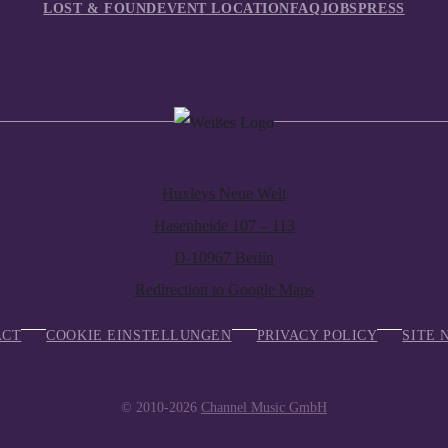
LOST & FOUND
EVENT LOCATION
FAQ
JOBS
PRESS
Huxleys Neue Welt
Hasenheide 107 – 113
D-10967 Berlin
Redirection to Google Maps
ACT
COOKIE EINSTELLUNGEN
PRIVACY POLICY
SITE 
© 2010-2026
Channel Music GmbH