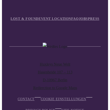
LOST & FOUND
EVENT LOCATION
FAQ
JOBS
PRESS
Huxleys Neue Welt
Hasenheide 107 – 113
D-10967 Berlin
Redirection to Google Maps
CONTACT
COOKIE EINSTELLUNGEN