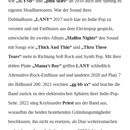
wie
„ILYSB“
und
„pink skies“
ab 2016 auch den Sprung zu
eigenen Headlinetouren. War der Sound ihres
Debütalbums
„LANY“
2017 noch klar im Indie-Pop zu
verorten und mit Einflüssen aus dem Electropop gespickt,
entwickelte ihr zweites Album
„Malibu Nights“
den Sound
mit Songs wie
„Thick And Thin“
und
„Thru These
Tears“
mehr in Richtung Soft Rock und Synth Pop. Mit ihrer
dritten Platte
„Mama’s Boy“
griffen
LANY
schließlich
Alternative-Rock-Einflüsse auf und landeten 2020 auf Platz 7
der Billboard 200. 2021 erschien
„gg bb xx“
und brachte die
Band zurück zu den elektronischen Sphären ihrer Indie-Pop-
Seite. 2022 stieg Keyboarder
Priest
aus der Band aus,
woraufhin die beiden bestehenden Gründungsmitglieder
beschlossen, ihn nicht zu ersetzen, als Duo weiterzumachen