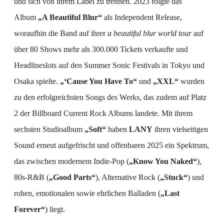
und sich von ihrem Label zu trennen. 2023 folgte das
Album
„A Beautiful Blur“
als Independent Release,
woraufhin die Band auf ihrer
a beautiful blur world tour
auf
über 80 Shows mehr als 300.000 Tickets verkaufte und
Headlineslots auf den Summer Sonic Festivals in Tokyo und
Osaka spielte.
„‘Cause You Have To“
und
„XXL“
wurden
zu den erfolgreichsten Songs des Werks, das zudem auf Platz
2 der Billboard Current Rock Albums landete. Mit ihrem
sechsten Studioalbum
„Soft“
haben
LANY
ihren vielseitigen
Sound erneut aufgefrischt und offenbaren 2025 ein Spektrum,
das zwischen modernem Indie-Pop (
„Know You
Naked“
),
80s-R&B (
„Good
Parts“
), Alternative Rock (
„Stuck“
) und
rohen, emotionalen sowie ehrlichen Balladen (
„Last
Forever“
) liegt.