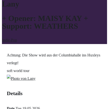
Lany
+ Opener: MAISY KAY +
Support: WEATHERS
Indie-Pop
Achtung: Die Show wird aus der Columbiahalle ins Huxleys
verlegt!
soft world tour
Details
Date
Tue 19.05.2026