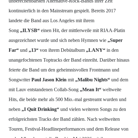
unberechenbarsten Alternative-Rock-Bands ihrer Zeit
kontinuierlich in den Mainstream gespielt. Bereits 2017
landete die Band aus Los Angeles mit ihrem
Song
„ILYSB“
einen Hit, der mittlerweile mit RIAA-Platin
ausgezeichnet wurde und sich neben Hymnen wie
„Super
Far“
und
„13“
von ihrem Debütalbum
„LANY“
in den
unangefochtenen Toptracks der Band einreiht. Darüber hinaus
feierte die Band um den geheimnisvollen Frontmann und
Songwriter
Paul Jason Klein
mit
„Malibu Nights“
und dem
mit Lauv entstandenen Collab-Song
„Mean It“
weltweite
Hits, die beide mehr als 500 Mio.-mal gestreamt wurden und
neben
„I Quit Drinking“
und vielen weiteren Songs zu den
erfolgreichsten Tracks der Band zählen. Nach weltweiten
Touren, Festival-Headlineperformances und dem Release von