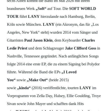
sechs Alben kommt die Band im Mai 2026 mit ihrem
brandneuen Werk
„Soft“
auf Tour. Die
SOFT WORLD
TOUR
führt
LANY
hierzulande nach Hamburg, Berlin,
Köln sowie München.
LANY
(ein Akronym, das für „Los
Angeles, New York“ steht) wurden 2014 vom Sänger und
Gitarristen
Paul Jason Klein
, dem Keyboarder
Charles
Leslie Priest
und dem Schlagzeuger
Jake Clifford Goss
in
Nashville, Tennessee gegründet. Nach anfänglichen Songs
folgte 2014 eine erste EP, die zu einem Signing bei Polydor
führte. Während die Band die EPs
„I Loved
You“
sowie
„Make Out“
(beide 2015)
sowie
„
k
inda“
(2016) veröffentlichte, tourten
LANY
im
Vorprogramm von Zella Day, Halsey, Ellie Goulding, Troye
Sivan sowie John Mayer und schafften dank Hits