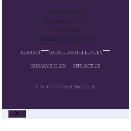
Huxleys Neue Welt
Hasenheide 107 – 113
D-10967 Berlin
Redirection to Google Maps
CONTACT
COOKIE EINSTELLUNGEN
PRIVACY POLICY
SITE NOTICE
© 2010-2026
Channel Music GmbH
CLOSE