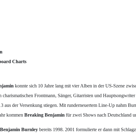
in
board Charts
enjamin
konnte sich 10 Jahre lang mit vier Alben in der US-Szene zwi
 charismatischen Frontmann, Sänger, Gitarristen und Hauptsongwrite
013 aus der Versenkung stiegen. Mit runderneuertem Line-Up nahm Burn
ühjahr kommen
Breaking Benjamin
für zwei Shows nach Deutschland un
Benjamin Burnley
bereits 1998. 2001 formulierte er dann mit Schlag