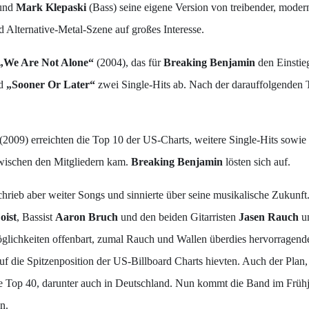
 und
Mark Klepaski
(Bass) seine eigene Version von treibender, mod
d Alternative-Metal-Szene auf großes Interesse.
„We Are Not Alone“
(2004), das für
Breaking Benjamin
den Einstie
d
„Sooner Or Later“
zwei Single-Hits ab. Nach der darauffolgenden 
(2009) erreichten die Top 10 der US-Charts, weitere Single-Hits sowie
wischen den Mitgliedern kam.
Breaking Benjamin
lösten sich auf.
chrieb aber weiter Songs und sinnierte über seine musikalische Zukunft
oist
, Bassist
Aaron Bruch
und den beiden Gitarristen
Jasen Rauch
u
lichkeiten offenbart, zumal Rauch und Wallen überdies hervorragende
auf die Spitzenposition der US-Billboard Charts hievten. Auch der Plan,
ie Top 40, darunter auch in Deutschland. Nun kommt die Band im Frühj
n.