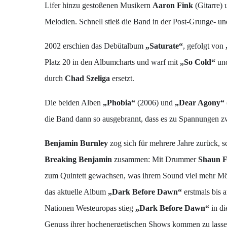
Lifer hinzu gestoßenen Musikern
Aaron Fink
(Gitarre)
Melodien. Schnell stieß die Band in der Post-Grunge- un
2002 erschien das Debütalbum
„Saturate“
, gefolgt von
Platz 20 in den Albumcharts und warf mit
„So Cold“
un
durch
Chad Szeliga
ersetzt.
Die beiden Alben
„Phobia“
(2006) und
„Dear Agony“
die Band dann so ausgebrannt, dass es zu Spannungen z
Benjamin Burnley
zog sich für mehrere Jahre zurück, s
Breaking Benjamin
zusammen: Mit Drummer
Shaun F
zum Quintett gewachsen, was ihrem Sound viel mehr Mög
das aktuelle Album
„Dark Before Dawn“
erstmals bis 
Nationen Westeuropas stieg
„Dark Before Dawn“
in d
Genuss ihrer hochenergetischen Shows kommen zu lasse