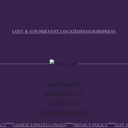
LOST & FOUND
EVENT LOCATION
FAQ
JOBS
PRESS
Huxleys Neue Welt
Hasenheide 107 – 113
D-10967 Berlin
Redirection to Google Maps
ACT
COOKIE EINSTELLUNGEN
PRIVACY POLICY
SITE 