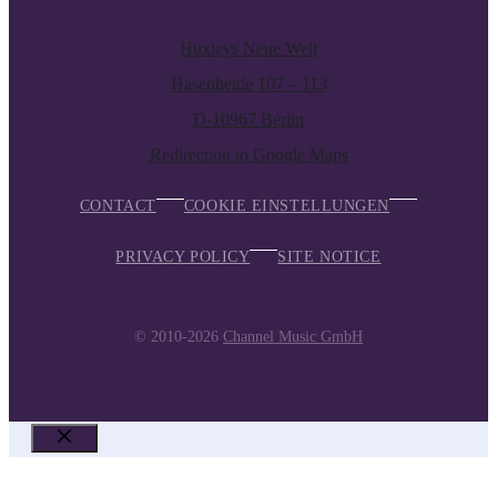
Huxleys Neue Welt
Hasenheide 107 – 113
D-10967 Berlin
Redirection to Google Maps
CONTACT
COOKIE EINSTELLUNGEN
PRIVACY POLICY
SITE NOTICE
© 2010-2026
Channel Music GmbH
CLOSE