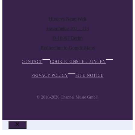
Huxleys Neue Welt
Hasenheide 107 – 113
D-10967 Berlin
Redirection to Google Maps
CONTACT
COOKIE EINSTELLUNGEN
PRIVACY POLICY
SITE NOTICE
© 2010-2026
Channel Music GmbH
CLOSE