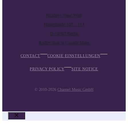
Huxleys Neue Welt
Hasenheide 107 – 113
D-10967 Berlin
Redirection to Google Maps
CONTACT
COOKIE EINSTELLUNGEN
PRIVACY POLICY
SITE NOTICE
© 2010-2026
Channel Music GmbH
CLOSE