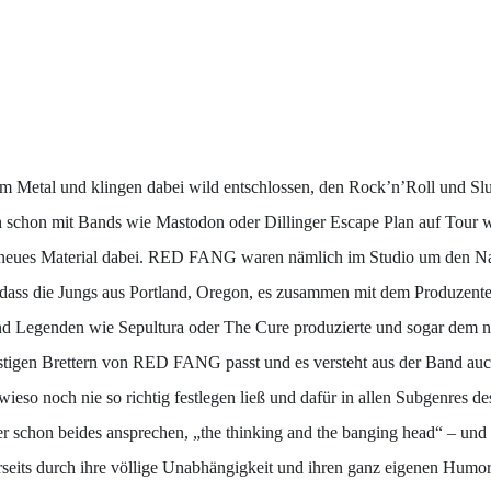
 Metal und klingen dabei wild entschlossen, den Rock’n’Roll und Slu
h schon mit Bands wie Mastodon oder Dillinger Escape Plan auf Tour
 neues Material dabei. RED FANG waren nämlich im Studio um den N
 dass die Jungs aus Portland, Oregon, es zusammen mit dem Produze
nd Legenden wie Sepultura oder The Cure produzierte und sogar dem no
flastigen Brettern von RED FANG passt und es versteht aus der Band 
ieso noch nie so richtig festlegen ließ und dafür in allen Subgenres de
chon beides ansprechen, „the thinking and the banging head“ – und d
eits durch ihre völlige Unabhängigkeit und ihren ganz eigenen Humor, a