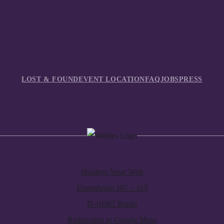
LOST & FOUND
EVENT LOCATION
FAQ
JOBS
PRESS
Huxleys Neue Welt
Hasenheide 107 – 113
D-10967 Berlin
Redirection to Google Maps