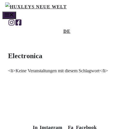
Skip
MENU
to
content
DE
Electronica
<li>Keine Veranstaltungen mit diesem Schlagwort</li>
In
Instagram
Fa
Facebook