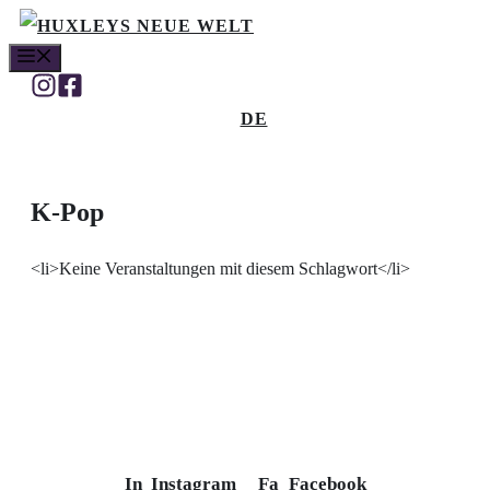
Skip
MENU
to
content
DE
K-Pop
<li>Keine Veranstaltungen mit diesem Schlagwort</li>
In
Instagram
Fa
Facebook