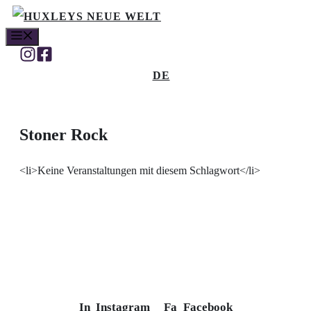
Skip
MENU
to
content
DE
Stoner Rock
<li>Keine Veranstaltungen mit diesem Schlagwort</li>
In
Instagram
Fa
Facebook