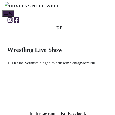
Skip
MENU
to
content
DE
Wrestling Live Show
<li>Keine Veranstaltungen mit diesem Schlagwort</li>
In
Instagram
Fa
Facebook