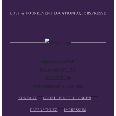
LOST & FOUND
EVENT LOCATION
FAQ
JOBS
PRESSE
Huxleys Neue Welt
Hasenheide 107 – 113
D-10967 Berlin
Weiterleitung auf Google Maps
KONTAKT
COOKIE EINSTELLUNGEN
DATENSCHUTZ
IMPRESSUM