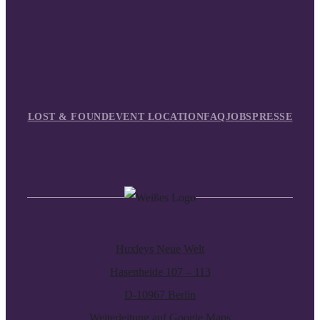
LOST & FOUND
EVENT LOCATION
FAQ
JOBS
PRESSE
Huxleys Neue Welt
Hasenheide 107 – 113
D-10967 Berlin
Weiterleitung auf Google Maps