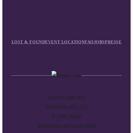
LOST & FOUND
EVENT LOCATION
FAQ
JOBS
PRESSE
Huxleys Neue Welt
Hasenheide 107 – 113
D-10967 Berlin
Weiterleitung auf Google Maps