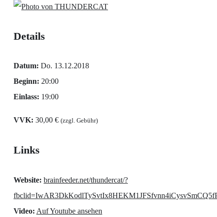
Details
Datum:
Do. 13.12.2018
Beginn:
20:00
Einlass:
19:00
VVK:
30,00 €
(zzgl. Gebühr)
Links
Website:
brainfeeder.net/thundercat/?
fbclid=IwAR3DkKodlTySvtIx8HEKM1JFSfvnn4iCysvSmCQ5
Video:
Auf Youtube ansehen