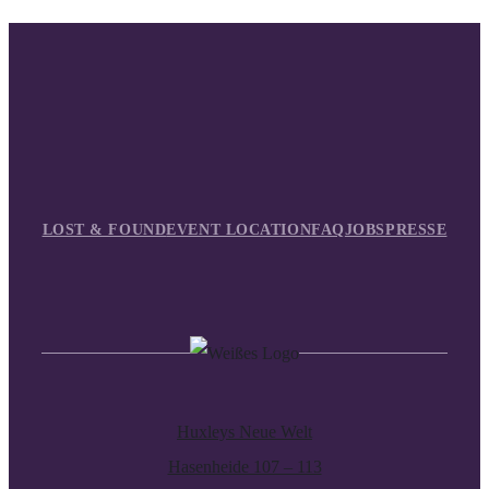
LOST & FOUND
EVENT LOCATION
FAQ
JOBS
PRESSE
Huxleys Neue Welt
Hasenheide 107 – 113