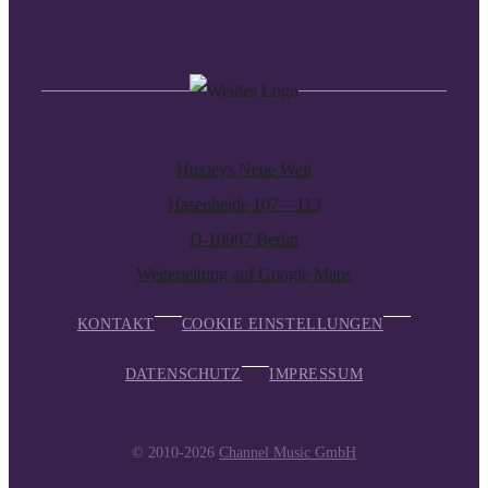
Huxleys Neue Welt
Hasenheide 107 – 113
D-10967 Berlin
Weiterleitung auf Google Maps
KONTAKT
COOKIE EINSTELLUNGEN
DATENSCHUTZ
IMPRESSUM
© 2010-2026
Channel Music GmbH