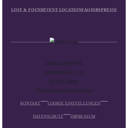
LOST & FOUND
EVENT LOCATION
FAQ
JOBS
PRESSE
Huxleys Neue Welt
Hasenheide 107 – 113
D-10967 Berlin
Weiterleitung auf Google Maps
KONTAKT
COOKIE EINSTELLUNGEN
DATENSCHUTZ
IMPRESSUM