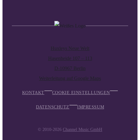
Huxleys Neue Welt
Hasenheide 107 – 113
D-10967 Berlin
Weiterleitung auf Google Maps
KONTAKT
COOKIE EINSTELLUNGEN
DATENSCHUTZ
IMPRESSUM
© 2010-2026
Channel Music GmbH