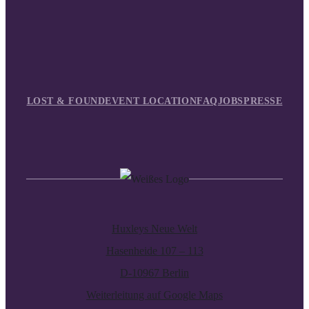
LOST & FOUND
EVENT LOCATION
FAQ
JOBS
PRESSE
Huxleys Neue Welt
Hasenheide 107 – 113
D-10967 Berlin
Weiterleitung auf Google Maps