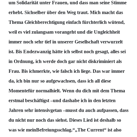
um Solidarität unter Frauen, und dass man seine Stimme
erhebt. Sich
selbe
r über den
Weg traut. Mich macht das
Thema Gleichberechtigung einfach fürchterlich wütend,
weil es viel zu
langsam vorangeht und die Ungleichheit
immer noch sehr tief in unserer Gesellschaft verwurzelt
ist.
Bis Ende
zwanzig hätte ich selbst noch gesagt, al
les sei
in Ordnung, ich werde doch gar nicht
diskriminiert als
Frau. Bis ich
merkte, wie falsch ich liege. Das war immer
da, ich bin nur so
aufgewachsen, dass ich all diese
Moment
e
für normal
hielt. Wenn du dich mit dem Thema
erstmal
beschäftigst
–
und das
habe ich in den letzten
Jahren sehr intensiv
getan
–
musst du auch aufpassen,
dass
du nicht nur noch das siehst. Dieses Lied ist deshalb so
was wie mein
Befreiungsschlag.“
„The Current“ ist also