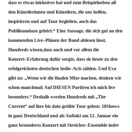
dass es etwas inklusives hat und zum Beispiel
neben all
den Künstlerinnen und Künstlern, die uns helfen,
insp
irieren und auf Tour begleiten, auch das
Publikum
dazu gehört.“ Eine Aussage, die sich gut an den
kommenden Live
–
Plänen der Band ablesen
lässt.
Hundreds wissen,
dass auch und vor allem die
Konzert
–
Erfahrung dafür sorgte, dass sie heute
zu den
erfolgreichst
en deutschen Indie
–
Acts zählen. Und Eva
gibt zu: „Wenn wir die finalen Mixe
machen, denken wir
schon manchmal: Auf DIESEN Part
freu ich mich live
besonders.“ Deshalb
werden Hundreds mit „The
Current“ auf ihre bis dato größte Tour gehen: 18
Shows
in ganz
De
utschland und als Auftakt am 12. Januar ein
ganz besonderes Konzert mit Streicher
–
Ensemble in
der