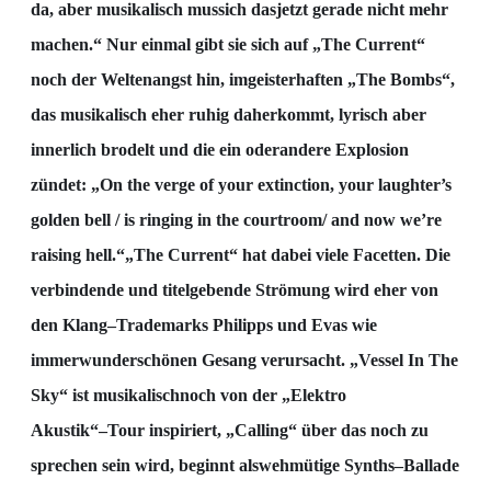
da, aber musikalisch muss
ich das
jetzt
gerade nicht mehr
machen.“ Nur einmal gibt sie sich auf „The Current“
noch der Weltenangst hin, im
geisterhaften „The Bombs“,
das musikalisch eher ruhig daherkommt, lyrisch aber
innerlich brodelt und
die ein oder
andere Explosion
zündet: „On the ver
ge of your extinction, your laughter’s
golden bell / is
ringing in the courtroom
/ and now we’re
raising hell.“
„The Current“ hat dabei viele Facetten. Die
verbindende und titelgebende Strömung wird eher von
den Klang
–
Trademarks Philipps und Evas wie
immer
wunderschönen Gesang verursacht. „Vessel In
The
Sky“ ist musikalisch
noch von der „Elektro
Akustik“
–
Tour inspiriert, „Calling“ über das noch zu
sprechen sein wird, beginnt als
wehmütige Synths
–
Ballade