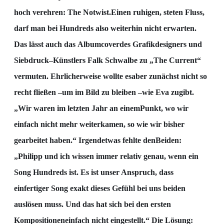
hoch verehren: The Notwist.
Einen ruhigen, steten Fluss,
darf man bei Hundreds also weiterhin nicht erwarten.
Das lässt auch das
Albumcover
des Grafikdesigners und
Siebdruck
–
Künstlers Falk Schwalbe zu „The Current“
vermuten.
Ehrlicherweise wollte es
aber zunächst nicht so
recht fließen
–
um im Bild zu bleiben
–
wie Eva zugibt.
„Wir waren im letzten Jahr an einem
P
unkt, wo wir
einfach nicht mehr weiterkamen, so wie wir bisher
gearbeitet haben.“ Irgendetwas fehlte den
B
eiden:
„Philipp und ich wissen immer relativ genau, wenn
ein
Song Hundreds ist. Es ist unser Anspruch, dass
ein
fertiger Song exakt dieses Gefühl bei
uns
beiden
auslösen muss. Und das hat sich bei den ersten
Kompositionen
einfach nicht eingestellt.“ Die
Lösung: