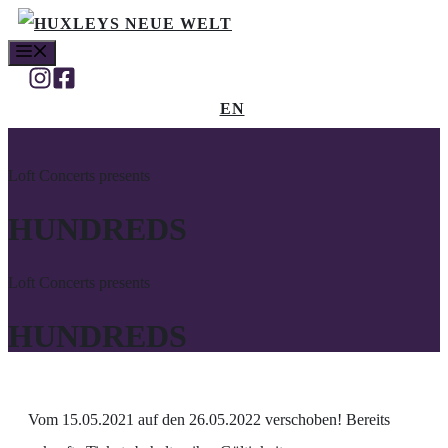
Zum
MENÜ
Inhalt
springen
EN
Loft Concerts presents
HUNDREDS
Loft Concerts presents
HUNDREDS
Vom 15.05.2021 auf den 26.05.2022 verschoben! Bereits