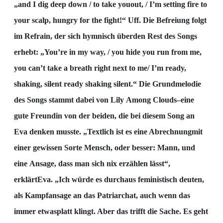
„and I dig deep down / to take you
out, / I’m setting fire to
your scalp,
h
ungry for the fight!“ Uff. Die Befreiung folgt
im Refrain, der sich hymnisch über
den Rest des Songs
erhebt: „You’re in my way, / you hide you run from me,
you can’t take a breath right next to me
/ I’m
ready,
shaking, silent ready shaking silent.“
Die Gru
ndmelodie
des Songs stammt dabei von Lily
Among Clouds
–
eine
gute Freundin von der beiden, die bei diesem Song an
Eva denken musste.
„Textlich ist es eine Abrechnung
mit
einer gewissen Sorte Mensch, oder besser: Mann, und
eine
Ansage, dass man sich nix er
zählen lässt“,
erklärt
Eva. „Ich würde es durchaus feministisch deuten,
als Kampfansage an das Patriarchat, auch wenn das
immer etwas
platt klingt. Aber das trifft die
Sache. Es geht