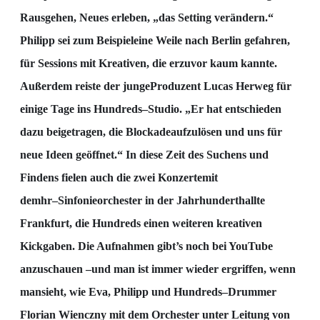
Rausgehen, Neues erleben, „das Setting verändern.“
Philipp sei zum Beispiel
eine Weile nach Berlin gefahren,
für Sessions mit Kreativen, die er
zuvor
kaum kannte.
Außerdem reis
t
e der junge
Produzent Lucas Herweg für
einige Tage ins Hundreds
–
Studio. „Er hat entschieden
dazu beigetragen, die Blockade
aufzulösen und uns für
neue Ideen
geöffnet.“ In diese Zeit des Suchens und
Findens fielen auch die
zwei Konzerte
mit
dem
hr
–
Sinfonieorchester in der Jahrhunderthallte
Frankfurt, die Hundreds einen weiteren
kreativen
Kick
gaben. Die Aufnahmen gibt’s noch bei YouTube
anzuschauen
–
und man ist immer
wieder ergriffen, wenn
man
sieht, wie Eva, Philipp und
Hundreds
–
Drummer
Florian Wienczny mit
dem Orchester unter Leitung von