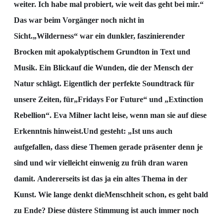
weit
er. Ich habe mal probiert, wie weit das geht bei mir.“
Das
war beim Vorgänger noch nicht in
Sicht.
„Wilderness“ war ein dunkler, faszinierender
Brocken mit apokalyptischem Grundton in Text und
Musik. Ein Blick
auf die Wunden, die der Mensch der
Natur schlä
gt. Eigentlich der perfekte
Soundtrack für
unsere Zeiten, für
„Fridays For Future“ und „Extinction
Rebellion“. Eva Milner lacht
leise, wenn man sie auf diese
Erkenntnis hinweist.
Und gesteht: „Ist uns auch
aufgefallen, dass diese
Themen gerade präsenter de
nn je
sind und wir vielleicht ein
wenig zu früh dran waren
damit.
Andererseits ist das ja ein altes Thema in der
Kunst. Wie lange denkt die
Menschheit schon, es geht
bald
zu Ende? Diese düstere Stimmung ist auch immer noch