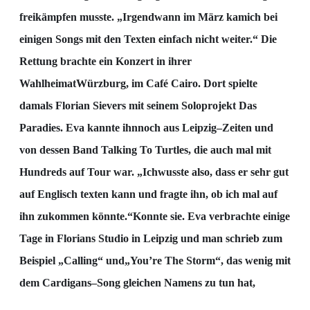
freikämpfen
musste. „Irgendwann im März kam
ich bei
einigen Songs mit den Texten einfach nicht weiter.“ Die
Rettung brachte ein Konzert in ihrer
Wahlheimat
Würzburg, im Café Cairo. Dort spielte
damals
Florian Sievers mit seinem Soloprojekt Das
Paradies. Eva kannte ihn
noch aus Leipzig
–
Zeiten und
von
dessen Band Talking To Turtles, die auch mal mit
Hundreds auf Tour war. „Ich
wusste also, dass er
sehr gut
auf Englisch texten kann und fragte ihn, ob ich m
al auf
ihn zukommen könnte.“
Konnte sie. Eva verbrachte einige
Tage in Florians Studio in Leipzig und man schrieb zum
Beispiel
„Calling“ und
„You’re The Storm“, das wenig mit
dem Cardigans
–
Song gleichen Namens zu tun hat,