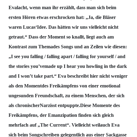
Eva
lacht, wenn man ihr erzählt, dass man sich beim
ersten Hören etwas erschrocken
hat: „Ja, die Bläser
waren Lucas‘
Idee. Das hätten wir uns vielleicht nicht
getraut.“
Dass der Moment
so knallt, l
iegt auch am
Kontrast zum Thema
des Songs und an Zeilen wie diesen:
„I see you falling /
falling apart / falling for yourself / and
the stories you’ve
made up I hear you howling in the dark
and I
won’t take part.“
Eva beschreibt hier nicht weniger
als den
Moment
des Freikämpfens von einer
emotional
ungesunden Freundschaft, zu einem Menschen, der sich
als chronischer
Narzisst
entpuppte.
Diese Momente des
Freikämpfens, der Emanzipation finden sich gleich
mehrfach auf „The Current“.
Vielleicht weil
auch Eva
si
ch beim Songschreiben gelegentlich aus einer Sackgasse