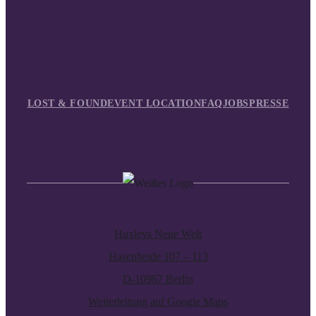
LOST & FOUND
EVENT LOCATION
FAQ
JOBS
PRESSE
Huxleys Neue Welt
Hasenheide 107 – 113
D-10967 Berlin
Weiterleitung auf Google Maps