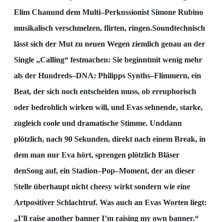
Elim Chan
und dem Multi
–
Perkussionist Simone Rubino
musikalisch
verschmelzen, flirten, ringen.
Soundtechnisch
lässt sich der Mut zu neuen Wegen ziemlich genau an der
Single „Calling“
fe
stmachen: Sie beginnt
mit wenig mehr
als der Hundreds
–
DNA: Philipps Synths
–
Flimmern, ein
Beat,
der sich noch entscheiden muss, ob er
euphorisch
oder bedrohlich wirken will, und Evas sehnende,
starke,
zugleich coole und dramatische Stimme. Und
dann
plötzlic
h, nach 90 Sekunden, direkt nach
einem Break, in
dem man nur Eva hört, sprengen plötzlich Bläser
den
Song auf, ein Stadion
–
Pop
–
Moment, der an dieser
Stelle überhaupt nicht cheesy wirkt sondern wie
eine
Art
positiver Schlachtruf.
Was auch an Evas Worten lie
gt:
„I’ll raise another banner I’m raising my
own banner.“