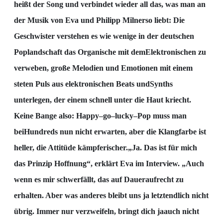
heißt der Song und verbindet wieder all das, was man an
der Musik von Eva und
Philipp Milner
so liebt: Die
Geschwister verstehen es wie wenige in der deutschen
Poplandschaft das
Organische mit dem
Elektronischen zu
verweben, große Melodien u
nd Emotionen mit einem
steten
Puls aus elektronischen Beats und
Synths
unterlegen, der einem schnell unter die Haut kriecht.
Keine
Bange also: Happy
–
go
–
lucky
–
Pop muss man
bei
Hundreds nun nicht erwarten, aber die Klangfarbe ist
heller, die Attitüde kämpfer
ischer.
„Ja. Das ist für mich
das Prinzip Hoffnung“, erklärt Eva im Interview. „Auch
wenn es mir schwerfällt,
das auf Dauer
aufrecht zu
erhalten. Aber was anderes bleibt uns ja letztendlich nicht
übrig. Immer nur
verzweifeln, bringt dich ja
auch nicht