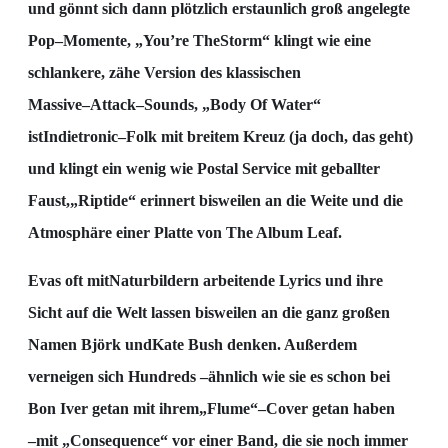
und gönnt sich dann plötzlich erstaunlich
groß angeleg
te
Pop
–
Momente, „You’re The
Storm“ klingt wie eine
schlankere, zähe Version des
klassischen
Massive
–
Attack
–
Sounds, „Body Of Water“
ist
Indietronic
–
Folk mit breitem Kreuz (ja doch,
das geht)
und klingt ein wenig wie Postal Service mit geballter
Faust,
„Ript
ide“ erinnert bisweilen an
die Weite und die
Atmosphäre einer Platte von The Album Leaf.
Evas oft mit
Naturbildern arbeitende Lyrics und ihre
Sicht auf die Welt lassen bisweilen an die ganz
großen
Namen Björk und
Kate Bush denken. Außerdem
verneigen sich
Hundreds
–
ähnlich wie sie es
schon bei
Bon Iver getan mit ihrem
„Flume“
–
Cover getan haben
–
mit „Consequence“ vor einer Band,
die sie noch immer