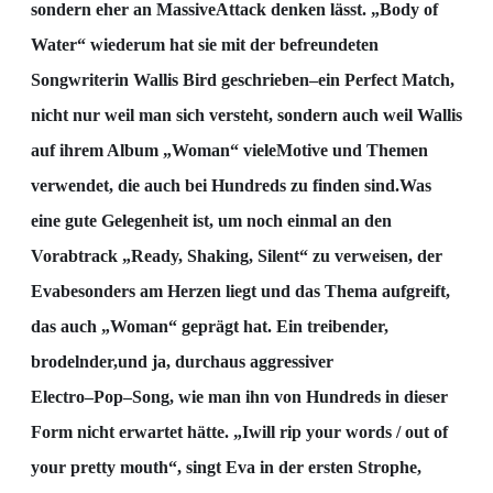
sondern eher an Massive
Attack den
ken lässt. „Body of
Water“ wiederum hat sie mit der
befreundeten
Songwriterin Wallis Bird geschrieben
–
ein Perfect Match,
nicht nur weil man sich
versteht, sondern auch weil Wallis
auf ihrem Album „Woman“ viele
Motive und Themen
verwendet,
die auch bei Hu
ndreds zu finden sind.
Was
eine gute Gelegenheit ist, um noch einmal an den
Vorabtrack „Ready, Shak
ing
, Silent“ zu
verweisen, der
Eva
besonders am Herzen liegt und das Thema aufgreift,
das auch „Woman“ geprägt
hat. Ein treibender,
brodelnder,
und ja, durch
aus aggressiver
Electro
–
Pop
–
Song, wie man ihn von
Hundreds in dieser
Form nicht erwartet hätte.
„I
will rip your words / out of
your pretty mouth“, singt
Eva in der ersten Strophe,