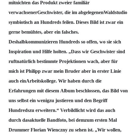
mitnichten das Produkt zweier familiär
verwachsene
r
Geschwister, die im
abgelegenen
Waldstudio
symbiotisch an Hundreds feilen. Dieses Bild ist zwar ein
gerne bemühtes,
aber ein falsches.
Deshalb
kommunizieren Hundreds so offen, wo sie sich
Inspiration und Hilfe holten.
„Dass wir Geschwister sind
ruft
natür
lich bestimmte Projektionen wach, aber für
mich ist Philipp zwar
mein Bruder aber in erster Linie
auch ein
Arbeitskollege. Wir haben durch die
Erfahrungen mit diesem
Album beschlossen, das Bild von
uns selbst ein wenig
zu justieren und den Begriff
Hundreds
zu
erweitern.“ Verbildlicht wird das auch
durch das
aktuelle Bandfoto, bei dem
zum ersten Mal
Drummer
Florian Wienczny zu sehen ist. „Wir wollen,