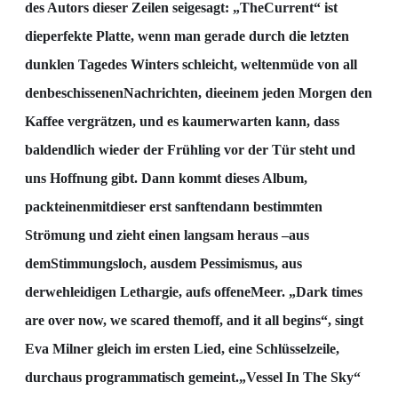
des Autors dieser
Zeilen sei
gesagt: „The
Current“ ist
die
perfekte Platte, wenn man gerade durch die letzten
dunklen
Tage
des Winters schleicht, weltenmüde von all
den
beschissenen
Nachrichten, die
einem jeden
M
orgen den
Kaffee vergrätzen, und es kaum
erwarten kann, dass
bald
endlich wieder der Frühling vor
der Tür steht und
uns Hoffnung gibt. Dann kommt dieses Album,
packt
eine
n
mit
dieser erst
sanften
dann bestimmten
Strömung und zieht einen langsam heraus
–
au
s
dem
Stimmungsloch, aus
dem Pessimismus, aus
der
wehleidigen Lethargie, aufs offene
Meer. „Dark times
are over now, we
scared them
off, and it all begins“, singt
Eva Milner gleich im ersten Lied, eine Schlüsselzeile,
durchaus
programmatisch gemeint.
„Vess
el In The Sky“