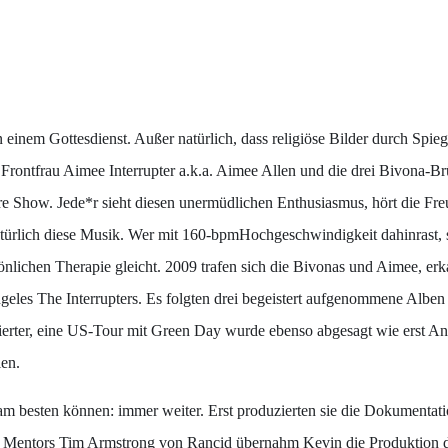
 einem Gottesdienst. Außer natürlich, dass religiöse Bilder durch Spi
Frontfrau Aimee Interrupter a.k.a. Aimee Allen und die drei Bivona-Br
re Show. Jede*r sieht diesen unermüdlichen Enthusiasmus, hört die Freu
atürlich diese Musik. Wer mit 160-bpmHochgeschwindigkeit dahinrast, s
önlichen Therapie gleicht. 2009 trafen sich die Bivonas und Aimee, er
eles The Interrupters. Es folgten drei begeistert aufgenommene Alben 
zierter, eine US-Tour mit Green Day wurde ebenso abgesagt wie erst An
len.
 am besten können: immer weiter. Erst produzierten sie die Dokumentati
gen Mentors Tim Armstrong von Rancid übernahm Kevin die Produktion de