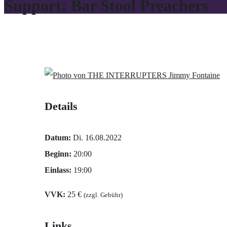
Support: Bar Stool Preachers
Jimmy Fontaine
Details
Datum:
Di. 16.08.2022
Beginn:
20:00
Einlass:
19:00
VVK:
25 €
(zzgl. Gebühr)
Links