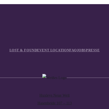
LOST & FOUND
EVENT LOCATION
FAQ
JOBS
PRESSE
Huxleys Neue Welt
Hasenheide 107 – 113