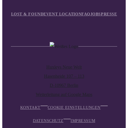
LOST & FOUND
EVENT LOCATION
FAQ
JOBS
PRESSE
Huxleys Neue Welt
Hasenheide 107 – 113
D-10967 Berlin
Weiterleitung auf Google Maps
KONTAKT
COOKIE EINSTELLUNGEN
DATENSCHUTZ
IMPRESSUM