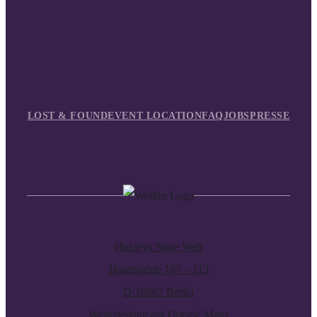
LOST & FOUND
EVENT LOCATION
FAQ
JOBS
PRESSE
Huxleys Neue Welt
Hasenheide 107 – 113
D-10967 Berlin
Weiterleitung auf Google Maps