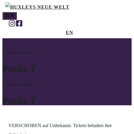
Zum
MENÜ
Inhalt
springen
EN
Goodlive presents
Pusha T
Goodlive presents
Pusha T
VERSCHOBEN auf Unbekannt. Tickets behalten ihre