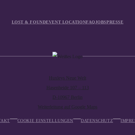
LOST & FOUND
EVENT LOCATION
FAQ
JOBS
PRESSE
Huxleys Neue Welt
Hasenheide 107 – 113
D-10967 Berlin
Weiterleitung auf Google Maps
TAKT
COOKIE EINSTELLUNGEN
DATENSCHUTZ
IMPRE