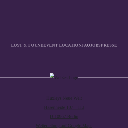
LOST & FOUND
EVENT LOCATION
FAQ
JOBS
PRESSE
Huxleys Neue Welt
Hasenheide 107 – 113
D-10967 Berlin
Weiterleitung auf Google Maps