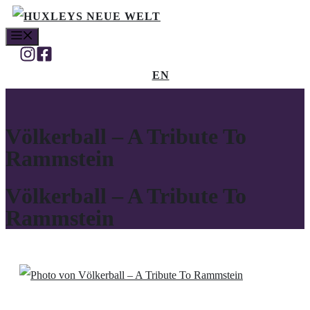
Zum
MENÜ
Inhalt
springen
EN
Völkerball – A Tribute To
Rammstein
Völkerball – A Tribute To
Rammstein