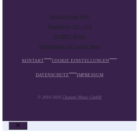
Huxleys Neue Welt
Hasenheide 107 – 113
D-10967 Berlin
Weiterleitung auf Google Maps
KONTAKT
COOKIE EINSTELLUNGEN
DATENSCHUTZ
IMPRESSUM
© 2010-2026
Channel Music GmbH
SCHLIESSEN