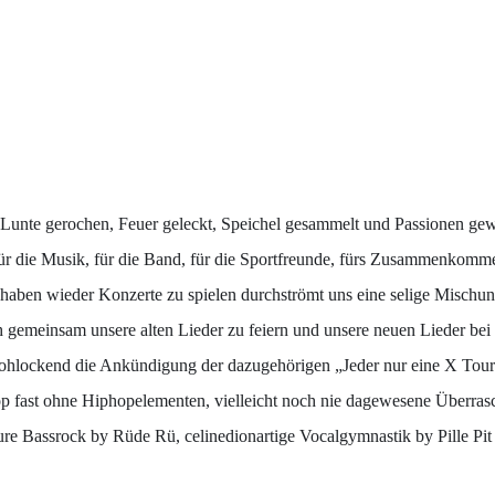
 Lunte gerochen, Feuer geleckt, Speichel gesammelt und Passionen ge
r die Musik, für die Band, für die Sportfreunde, fürs Zusammenkomm
aben wieder Konzerte zu spielen durchströmt uns eine selige Mischung
h gemeinsam unsere alten Lieder zu feiern und unsere neuen Lieder bei
rohlockend die Ankündigung der dazugehörigen „Jeder nur eine X Tour
 fast ohne Hiphopelementen, vielleicht noch nie dagewesene Überrasc
ure Bassrock by Rüde Rü, celinedionartige Vocalgymnastik by Pille Pit