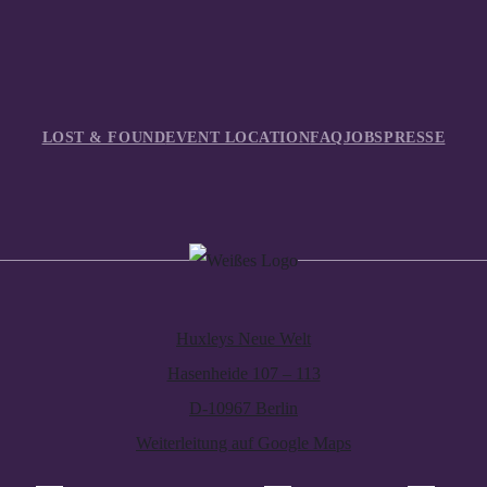
LOST & FOUND
EVENT LOCATION
FAQ
JOBS
PRESSE
Huxleys Neue Welt
Hasenheide 107 – 113
D-10967 Berlin
Weiterleitung auf Google Maps