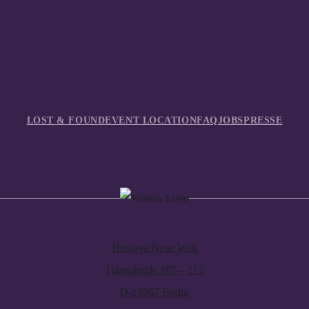
LOST & FOUND
EVENT LOCATION
FAQ
JOBS
PRESSE
Huxleys Neue Welt
Hasenheide 107 – 113
D-10967 Berlin