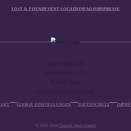
LOST & FOUND
EVENT LOCATION
FAQ
JOBS
PRESSE
Huxleys Neue Welt
Hasenheide 107 – 113
D-10967 Berlin
Weiterleitung auf Google Maps
TAKT
COOKIE EINSTELLUNGEN
DATENSCHUTZ
IMPRE
© 2010-2026
Channel Music GmbH