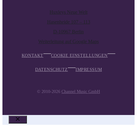
Huxleys Neue Welt
Hasenheide 107 – 113
D-10967 Berlin
Weiterleitung auf Google Maps
KONTAKT
COOKIE EINSTELLUNGEN
DATENSCHUTZ
IMPRESSUM
© 2010-2026
Channel Music GmbH
SCHLIESSEN