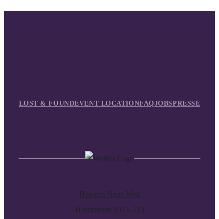
LOST & FOUND
EVENT LOCATION
FAQ
JOBS
PRESSE
Huxleys Neue Welt
Hasenheide 107 – 113