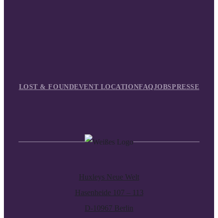
LOST & FOUND
EVENT LOCATION
FAQ
JOBS
PRESSE
Huxleys Neue Welt
Hasenheide 107 – 113
D-10967 Berlin