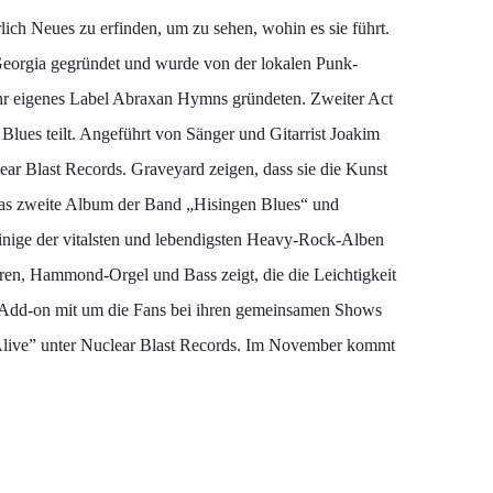
ich Neues zu erfinden, um zu sehen, wohin es sie führt.
Georgia gegründet und wurde von der lokalen Punk-
 ihr eigenes Label Abraxan Hymns gründeten. Zweiter Act
Blues teilt. Angeführt von Sänger und Gitarrist Joakim
lear Blast Records. Graveyard zeigen, dass sie die Kunst
en das zweite Album der Band „Hisingen Blues“ und
 einige der vitalsten und lebendigsten Heavy-Rock-Alben
rren, Hammond-Orgel und Bass zeigt, die die Leichtigkeit
te Add-on mit um die Fans bei ihren gemeinsamen Shows
Alive” unter Nuclear Blast Records. Im November kommt