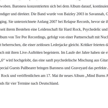
ewoben. Baroness konzentrierten sich bei dem Album darauf, kontinuierl
bendiger und direkter. Die Band wurde von Baizley 2003 in Savannah, 
en ging. Sie unterzeichnete Anfang 2007 bei Relapse Records, bevor sie
 seit ihrem Bestehen eine Leidenschaft für Hard Rock, Psychedelic und 
n Album von Tee Pee Recordings, gefolgt von einer Partnerschaft mit Nuc
t beherrschen, die einer zeitlosen Lederjacke gleicht. Kritiker feiert
ch mit ihren Live-Auftritten begeistern. Im Laufe der Jahre haben sie
 „6“ wird hochgelobt, das eine sanft psychedelische Mischung aus Gita
n Special Guests Pallbearer bringen Baroness und Graveyard das perfek
e Rock und veröffentlichen am 17. Mai ihr neues Album „Mind Burns 
nds für vier Termine nach Deutschland.