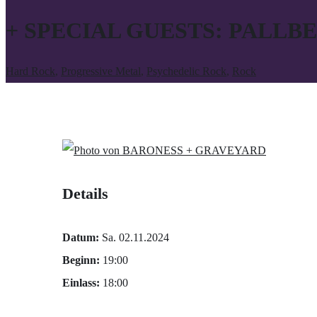
+ SPECIAL GUESTS: PALLB
Hard Rock
,
Progressive Metal
,
Psychedelic Rock
,
Rock
Details
Datum:
Sa. 02.11.2024
Beginn:
19:00
Einlass:
18:00