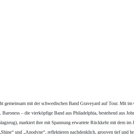
emeinsam mit der schwedischen Band Graveyard auf Tour. Mit im Gepä
Baroness – die vierköpfige Band aus Philadelphia, bestehend aus John 
hlagzeug), markiert ihre mit Spannung erwartete Rückkehr mit dem i
„Shine“ und „Anodyne“, reflektieren nachdenklich, grooven tief und b