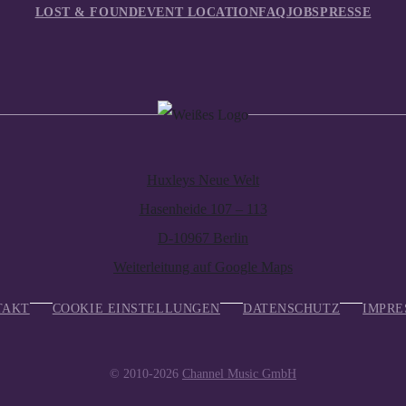
LOST & FOUND
EVENT LOCATION
FAQ
JOBS
PRESSE
Huxleys Neue Welt
Hasenheide 107 – 113
D-10967 Berlin
Weiterleitung auf Google Maps
TAKT
COOKIE EINSTELLUNGEN
DATENSCHUTZ
IMPRE
© 2010-2026
Channel Music GmbH