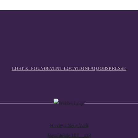
LOST & FOUND
EVENT LOCATION
FAQ
JOBS
PRESSE
Huxleys Neue Welt
Hasenheide 107 – 113