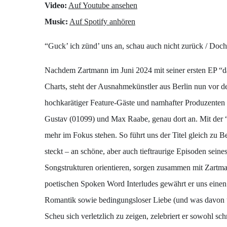
Video:
Auf Youtube ansehen
Music:
Auf Spotify anhören
“Guck’ ich zünd’ uns an, schau auch nicht zurück / Doc
Nachdem Zartmann im Juni 2024 mit seiner ersten EP “daf
Charts, steht der Ausnahmekünstler aus Berlin nun vor 
hochkarätiger Feature-Gäste und namhafter Produzenten e
Gustav (01099) und Max Raabe, genau dort an. Mit der “
mehr im Fokus stehen. So führt uns der Titel gleich zu B
steckt – an schöne, aber auch tieftraurige Episoden se
Songstrukturen orientieren, sorgen zusammen mit Zartma
poetischen Spoken Word Interludes gewährt er uns einen 
Romantik sowie bedingungsloser Liebe (und was davon üb
Scheu sich verletzlich zu zeigen, zelebriert er sowohl 