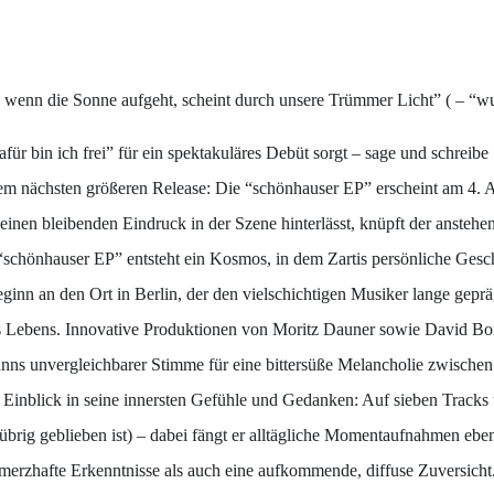
h wenn die Sonne aufgeht, scheint durch unsere Trümmer Licht” ( – “
ür bin ich frei” für ein spektakuläres Debüt sorgt – sage und schreibe
dem nächsten größeren Release: Die “schönhauser EP” erscheint am 4. A
inen bleibenden Eindruck in der Szene hinterlässt, knüpft der anstehe
schönhauser EP” entsteht ein Kosmos, in dem Zartis persönliche Gesc
eginn an den Ort in Berlin, der den vielschichtigen Musiker lange geprä
ines Lebens. Innovative Produktionen von Moritz Dauner sowie David B
nns unvergleichbarer Stimme für eine bittersüße Melancholie zwischen
Einblick in seine innersten Gefühle und Gedanken: Auf sieben Tracks u
rig geblieben ist) – dabei fängt er alltägliche Momentaufnahmen ebe
schmerzhafte Erkenntnisse als auch eine aufkommende, diffuse Zuversich