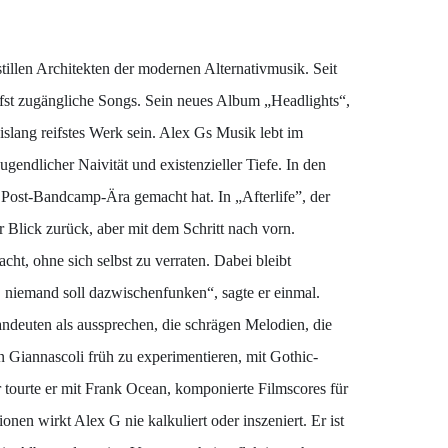
tillen Architekten der modernen Alternativmusik. Seit
iefst zugängliche Songs. Sein neues Album „Headlights“,
islang reifstes Werk sein. Alex Gs Musik lebt im
dlicher Naivität und existenzieller Tiefe. In den
r Post-Bandcamp-Ära gemacht hat. In „Afterlife”, der
er Blick zurück, aber mit dem Schritt nach vorn.
ht, ohne sich selbst zu verraten. Dabei bleibt
n, niemand soll dazwischenfunken“, sagte er einmal.
andeuten als aussprechen, die schrägen Melodien, die
 Giannascoli früh zu experimentieren, mit Gothic-
ourte er mit Frank Ocean, komponierte Filmscores für
onen wirkt Alex G nie kalkuliert oder inszeniert. Er ist