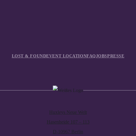
LOST & FOUND
EVENT LOCATION
FAQ
JOBS
PRESSE
Huxleys Neue Welt
Hasenheide 107 – 113
D-10967 Berlin