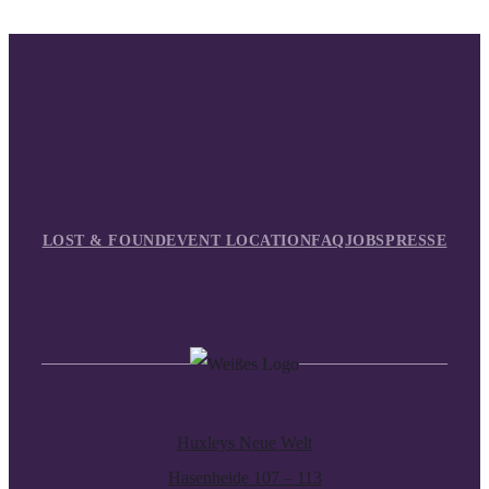
LOST & FOUND
EVENT LOCATION
FAQ
JOBS
PRESSE
Huxleys Neue Welt
Hasenheide 107 – 113