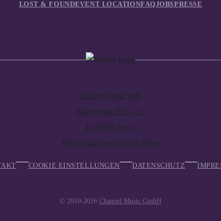
LOST & FOUND
EVENT LOCATION
FAQ
JOBS
PRESSE
Huxleys Neue Welt
Hasenheide 107 – 113
D-10967 Berlin
Weiterleitung auf Google Maps
TAKT
COOKIE EINSTELLUNGEN
DATENSCHUTZ
IMPRE
© 2010-2026
Channel Music GmbH