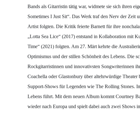
Bands als Gitarristin tätig war, widmete sie sich ihren 
Sometimes I Just Sit“. Das Werk traf den Nerv der Zeit
Artist folgten. Die Kritik feierte Barnett für ihre nonch
„Lotta Sea Lice“ (2017) entstand in Kollaboration mit K
Time“ (2021) folgten. Am 27. Märt kehrte die Australieri
Optimismus und der stillen Schönheit des Lebens. Die s
Rockgitarristinnen und innovativsten Songwriterinnen ih
Coachella oder Glastonbury über altehrwürdige Theater b
Support-Shows für Legenden wie The Rolling Stones. Imm
Lebens führt. Mit dem neuen Album kommt Courtney Bar
wieder nach Europa und spielt dabei auch zwei Shows i