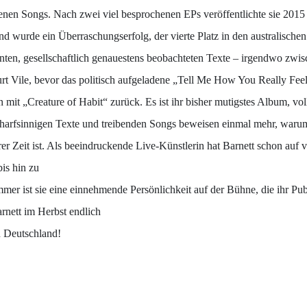
eigenen Songs. Nach zwei viel besprochenen EPs veröffentlichte sie 20
 und wurde ein Überraschungserfolg, der vierte Platz in den australis
alanten, gesellschaftlich genauestens beobachteten Texte – irgendwo zwi
urt Vile, bevor das politisch aufgeladene „Tell Me How You Really Fee
n mit „Creature of Habit“ zurück. Es ist ihr bisher mutigstes Album, vo
charfsinnigen Texte und treibenden Songs beweisen einmal mehr, waru
rer Zeit ist. Als beeindruckende Live-Künstlerin hat Barnett schon au
is hin zu
er ist sie eine einnehmende Persönlichkeit auf der Bühne, die ihr Pu
nett im Herbst endlich
n Deutschland!