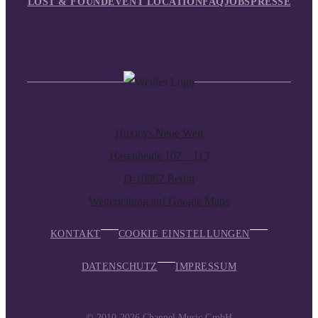
LOST & FOUND
EVENT LOCATION
FAQ
JOBS
PRESSE
Huxleys Neue Welt
Hasenheide 107 – 113
D-10967 Berlin
Weiterleitung auf Google Maps
KONTAKT
COOKIE EINSTELLUNGEN
DATENSCHUTZ
IMPRESSUM
© 2010-2026
Channel Music GmbH